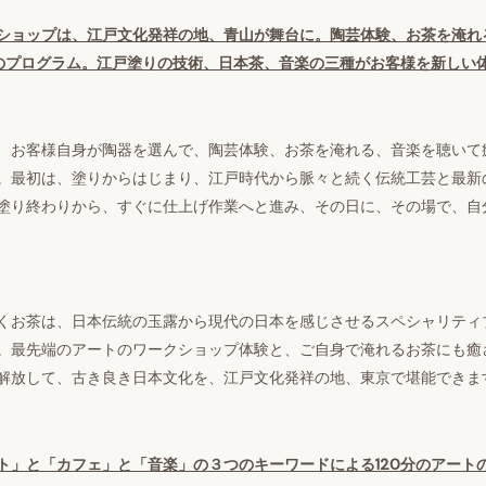
ショップは、江戸文化発祥の地、青山が舞台に。陶芸体験、お茶を淹れ
のプログラム。
江戸塗りの技術
、日本茶、音楽の三種がお客様を新しい
、お客様自身が陶器を選んで、陶芸体験、お茶を淹れる、音楽を聴いて
。最初は、塗りからはじまり、江戸時代から脈々と続く伝統工芸と最新
塗り終わりから、すぐに仕上げ作業へと進み、その日に、その場で、自
くお茶は、日本伝統の玉露から現代の日本を感じさせるスペシャリティ
。最先端のアートのワークショップ体験と、ご自身で淹れるお茶にも癒
解放して、古き良き日本文化を、江戸文化発祥の地、東京で堪能できま
ト」と「カフェ」と「音楽」の３つのキーワードによる
120
分のアート